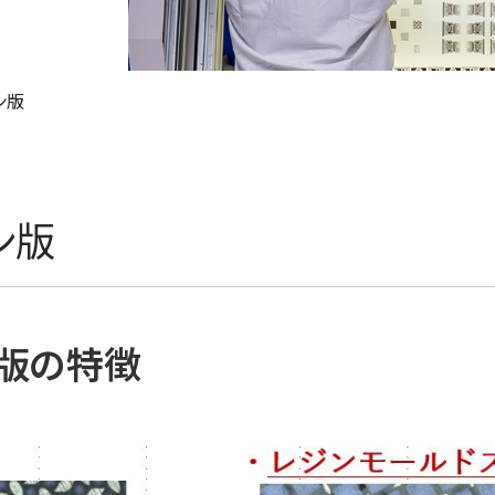
ン版
ン版
ン版の特徴