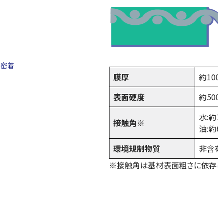
く密着
膜厚
約10
表面硬度
約50
水:約
接触角※
油:約
環境規制物質
非含
※接触角は基材表面粗さに依存