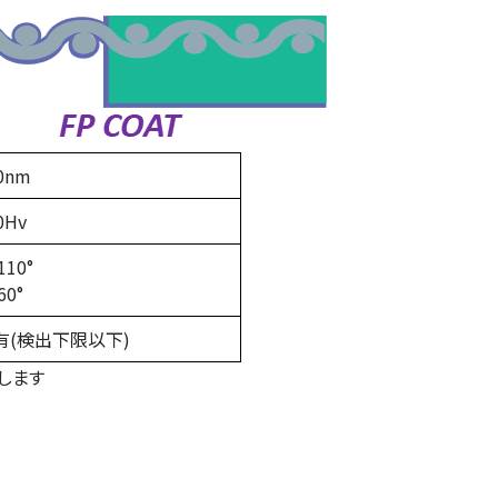
0nm
0Hv
110°
60°
有(検出下限以下)
します